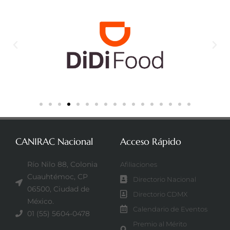
CANIRAC Nacional
Acceso Rápido
Río Nilo 88, Colonia
Afiliaciones
Cuauhtémoc, CP
Directorio Nacional
06500, Ciudad de
Directorio CDMX
México.
Calendario de Eventos
01 (55) 5604-0478
Premio al Mérito