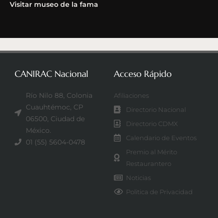
Visitar museo de la fama
CANIRAC Nacional
Acceso Rápido
Río Nilo 88, Colonia
Afiliaciones
Cuauhtémoc, CP
Directorio Nacional
06500, Ciudad de
Directorio CDMX
México.
Calendario de Eventos
01 (55) 5604-0478
Premio al Mérito
Restaurantero
Noticias
Politica de Privacidad