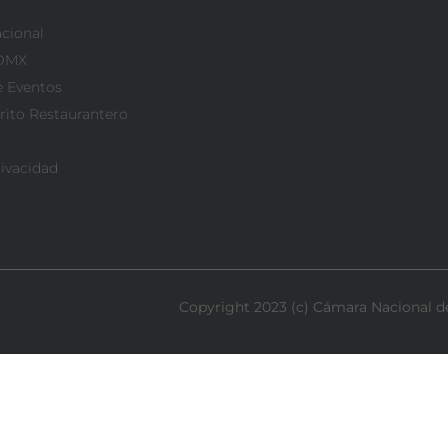
acional
CDMX
e Eventos
rito Restaurantero
rivacidad
Copyright 2023 (c) Cámara Nacional de 