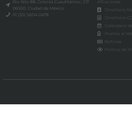
Río Nilo 88, Colonia Cuauhtémoc, CP
Afiliaciones
06500, Ciudad de México.
Directorio N
01 (55) 5604-0478
Directorio 
Calendario d
Premio al Mé
Noticias
Politica de P