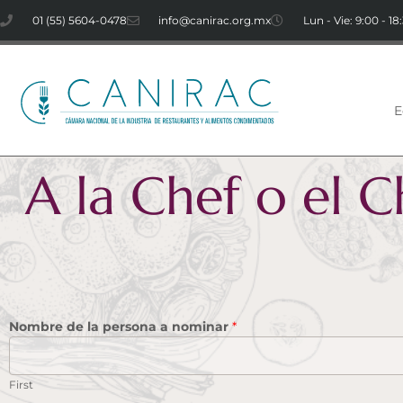
01 (55) 5604-0478
info@canirac.org.mx
Lun - Vie: 9:00 - 18
E
A la Chef o el 
Nombre de la persona a nominar
*
First