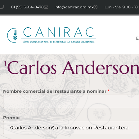
01 (55) 5604-0478
info@canirac.org.mx
Lun - Vie: 9:00 - 18
E
'Carlos Anderson
Nombre comercial del restaurante a nominar
*
Premio