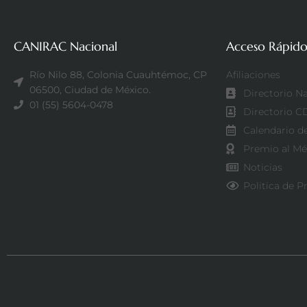
CANIRAC Nacional
Acceso Rápid
Río Nilo 88, Colonia Cuauhtémoc, CP
Afiliaciones
06500, Ciudad de México.
Directorio N
01 (55) 5604-0478
Directorio 
Calendario d
Premio al Mé
Noticias
Politica de P