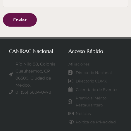
Enviar
CANIRAC Nacional
Acceso Rápido
Río Nilo 88, Colonia
Afiliaciones
Cuauhtémoc, CP
Directorio Nacional
06500, Ciudad de
Directorio CDMX
México.
Calendario de Eventos
01 (55) 5604-0478
Premio al Mérito
Restaurantero
Noticias
Politica de Privacidad