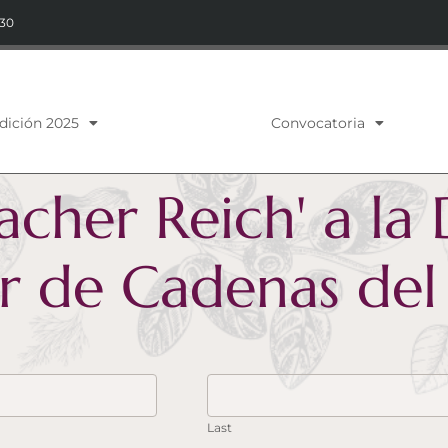
:30
dición 2025
Convocatoria
her Reich' a la D
r de Cadenas de
Last