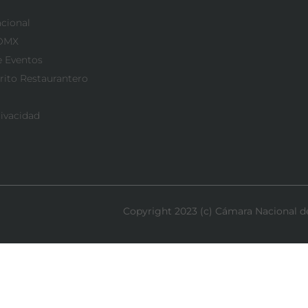
acional
CDMX
e Eventos
rito Restaurantero
rivacidad
Copyright 2023 (c) Cámara Nacional de 