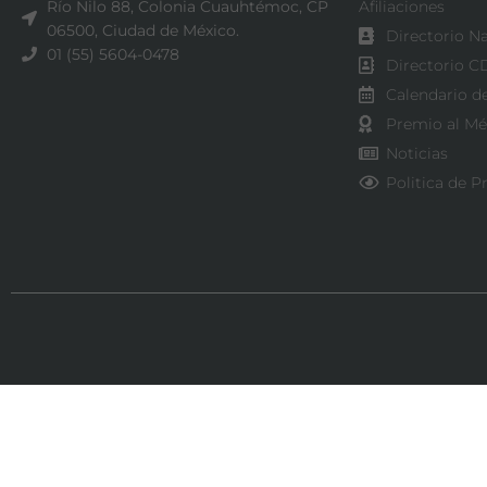
Río Nilo 88, Colonia Cuauhtémoc, CP
Afiliaciones
06500, Ciudad de México.
Directorio N
01 (55) 5604-0478
Directorio 
Calendario d
Premio al Mé
Noticias
Politica de P