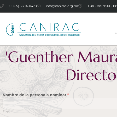
01 (55) 5604-0478
info@canirac.org.mx
Lun - Vie: 9:00 - 18
E
'Guenther Maurac
Directo
Nombre de la persona a nominar
*
First